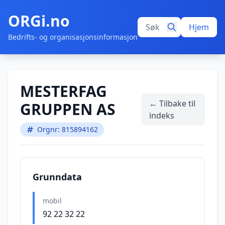
ORGi.no
Hjem
Bedrifts- og organisasjonsinformasjon
MESTERFAG
← Tilbake til
GRUPPEN AS
indeks
Orgnr: 815894162
Grunndata
mobil
92 22 32 22