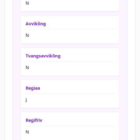
N
Avvikling
N
Tvangsavvikling
N
Regiaa
J
Regifriv
N