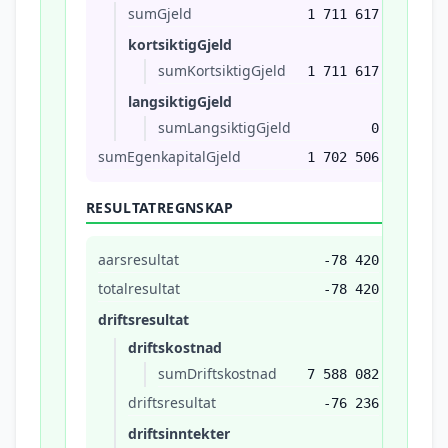
sumGjeld
1 711 617
kortsiktigGjeld
sumKortsiktigGjeld
1 711 617
langsiktigGjeld
sumLangsiktigGjeld
0
sumEgenkapitalGjeld
1 702 506
RESULTATREGNSKAP
aarsresultat
-78 420
totalresultat
-78 420
driftsresultat
driftskostnad
sumDriftskostnad
7 588 082
driftsresultat
-76 236
driftsinntekter