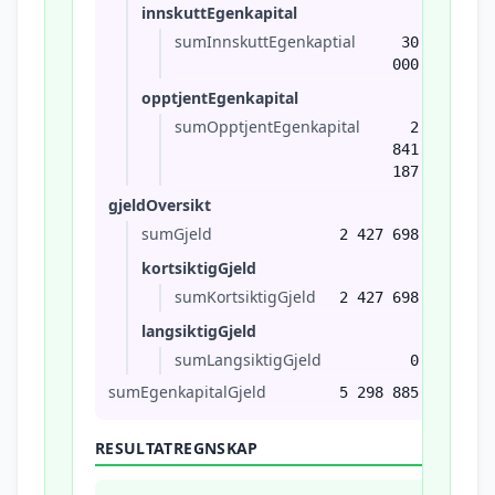
innskuttEgenkapital
sumInnskuttEgenkaptial
30
000
opptjentEgenkapital
sumOpptjentEgenkapital
2
841
187
gjeldOversikt
sumGjeld
2 427 698
kortsiktigGjeld
sumKortsiktigGjeld
2 427 698
langsiktigGjeld
sumLangsiktigGjeld
0
sumEgenkapitalGjeld
5 298 885
RESULTATREGNSKAP