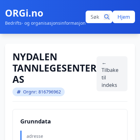
ORGi.no
Hjem
Bedrifts- og organisasjonsinformasjon
NYDALEN
←
TANNLEGESENTER
Tilbake
AS
til
indeks
Orgnr: 816796962
Grunndata
adresse