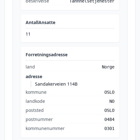
beskrivelse
Tannhelsetjenester
AntallAnsatte
11
Forretningsadresse
land
Norge
adresse
Sandakerveien 114B
kommune
OSLO
landkode
NO
poststed
OSLO
postnummer
0484
kommunenummer
0301