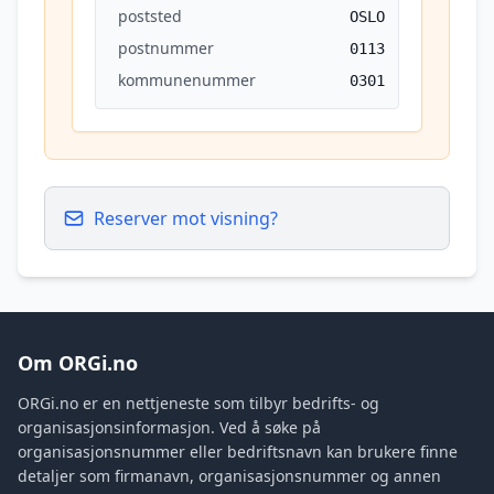
poststed
OSLO
postnummer
0113
kommunenummer
0301
Reserver mot visning?
Om ORGi.no
ORGi.no er en nettjeneste som tilbyr bedrifts- og
organisasjonsinformasjon. Ved å søke på
organisasjonsnummer eller bedriftsnavn kan brukere finne
detaljer som firmanavn, organisasjonsnummer og annen