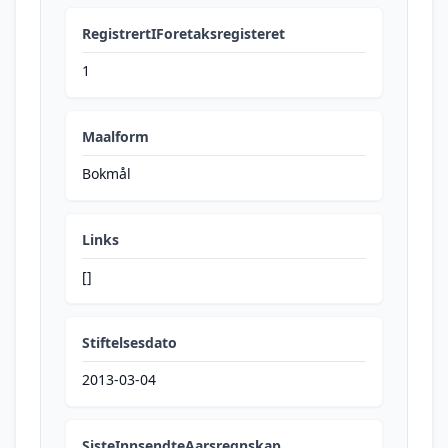
RegistrertIForetaksregisteret
1
Maalform
Bokmål
Links
[]
Stiftelsesdato
2013-03-04
SisteInnsendteAarsregnskap