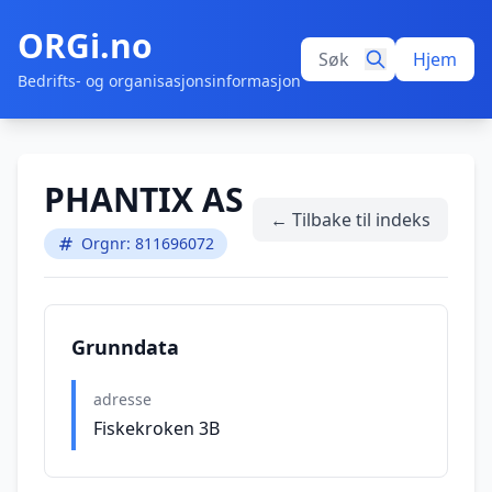
ORGi.no
Hjem
Bedrifts- og organisasjonsinformasjon
PHANTIX AS
← Tilbake til indeks
Orgnr: 811696072
Grunndata
adresse
Fiskekroken 3B