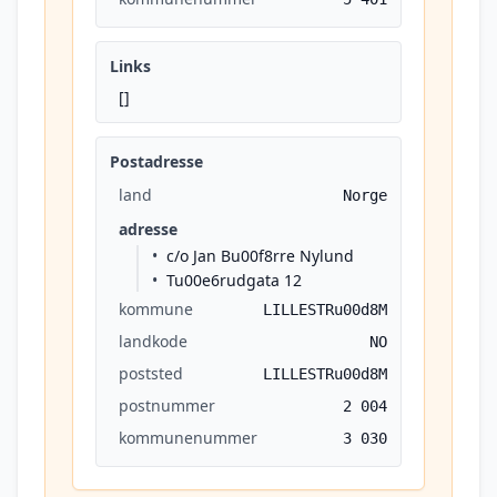
Links
[]
Postadresse
land
Norge
adresse
c/o Jan Bu00f8rre Nylund
Tu00e6rudgata 12
kommune
LILLESTRu00d8M
landkode
NO
poststed
LILLESTRu00d8M
postnummer
2 004
kommunenummer
3 030