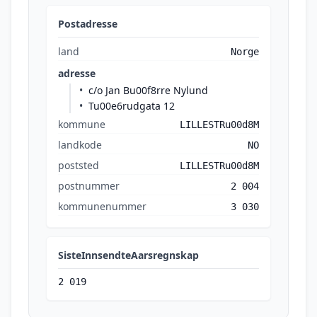
Postadresse
land
Norge
adresse
c/o Jan Bu00f8rre Nylund
Tu00e6rudgata 12
kommune
LILLESTRu00d8M
landkode
NO
poststed
LILLESTRu00d8M
postnummer
2 004
kommunenummer
3 030
SisteInnsendteAarsregnskap
2 019