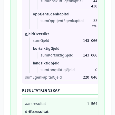
sumInnskuttEgenkaptial
44
430
opptjentEgenkapital
sumOpptjentEgenkapital
33
350
gjeldOversikt
sumGjeld
143 066
kortsiktigGjeld
sumKortsiktigGjeld
143 066
langsiktigGjeld
sumLangsiktigGjeld
0
sumEgenkapitalGjeld
220 846
RESULTATREGNSKAP
aarsresultat
1 564
driftsresultat