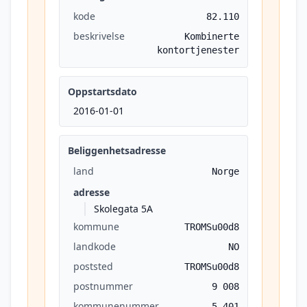
kode
82.110
beskrivelse
Kombinerte
kontortjenester
Oppstartsdato
2016-01-01
Beliggenhetsadresse
land
Norge
adresse
Skolegata 5A
kommune
TROMSu00d8
landkode
NO
poststed
TROMSu00d8
postnummer
9 008
kommunenummer
5 401