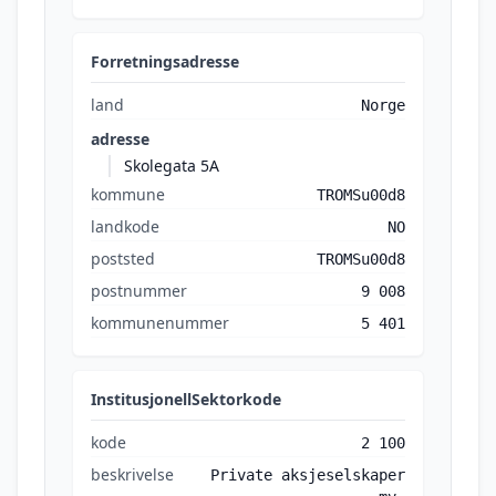
Forretningsadresse
land
Norge
adresse
Skolegata 5A
kommune
TROMSu00d8
landkode
NO
poststed
TROMSu00d8
postnummer
9 008
kommunenummer
5 401
InstitusjonellSektorkode
kode
2 100
beskrivelse
Private aksjeselskaper