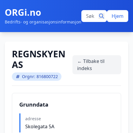
ORGi.no
Hjem
Bedrifts- og organisasjonsinformasjon
REGNSKYEN
← Tilbake til
AS
indeks
Orgnr: 816800722
Grunndata
adresse
Skolegata 5A