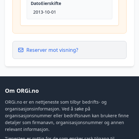
DatoEierskifte
2013-10-01
Reserver mot visning?
Om ORGi.no
ORGi.no er en nettjeneste som tilbyr bedrifts- og
organisasjonsinformasjon. Ved å søke på
organisasjonsnummer eller bedriftsnavn kan brukere finne
detaljer som firmanavn, organisasjonsnummer og annen
relevant informasjon.
Tjenesten er nyttig for de som ønsker rask tilgang til