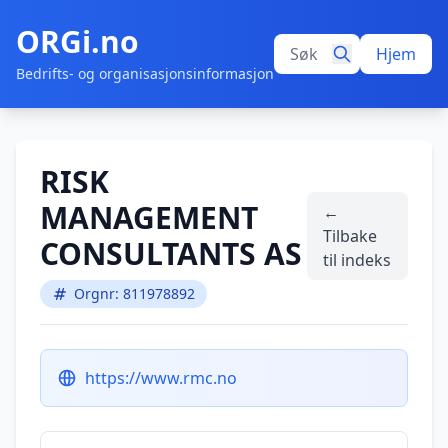
ORGi.no
Hjem
Bedrifts- og organisasjonsinformasjon
RISK
MANAGEMENT
←
Tilbake
CONSULTANTS AS
til indeks
Orgnr: 811978892
https://www.rmc.no