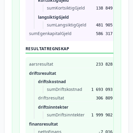
kortsiktigGjeld
sumKortsiktigGjeld
138 849
langsiktigGjeld
sumLangsiktigGjeld
481 905
sumEgenkapitalGjeld
586 317
RESULTATREGNSKAP
aarsresultat
233 828
driftsresultat
driftskostnad
sumDriftskostnad
1 693 093
driftsresultat
306 809
driftsinntekter
sumDriftsinntekter
1 999 902
finansresultat
nettoFinans
-7 016