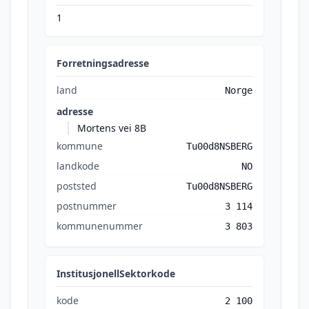
1
Forretningsadresse
land
Norge
adresse
Mortens vei 8B
kommune
Tu00d8NSBERG
landkode
NO
poststed
Tu00d8NSBERG
postnummer
3 114
kommunenummer
3 803
InstitusjonellSektorkode
kode
2 100