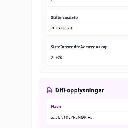
Stiftelsesdato
2013-07-29
SisteInnsendteAarsregnskap
2 020
Difi-opplysninger
Navn
S.I. ENTREPRENØR AS