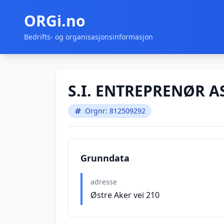
ORGi.no
Bedrifts- og organisasjonsinformasjon
S.I. ENTREPRENØR A
Orgnr: 812509292
Grunndata
adresse
Østre Aker vei 210