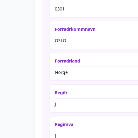
0301
Forradrkommnavn
OSLO
Forradrland
Norge
Regifr
J
Regimva
J