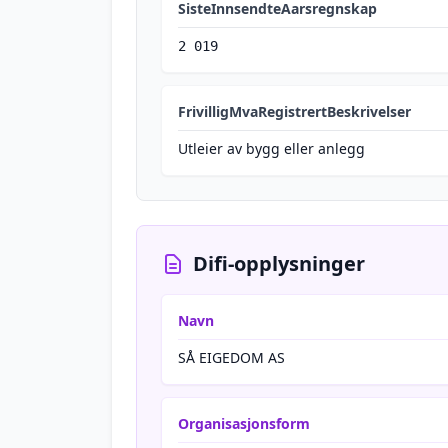
SisteInnsendteAarsregnskap
2 019
FrivilligMvaRegistrertBeskrivelser
Utleier av bygg eller anlegg
Difi-opplysninger
Navn
SÅ EIGEDOM AS
Organisasjonsform