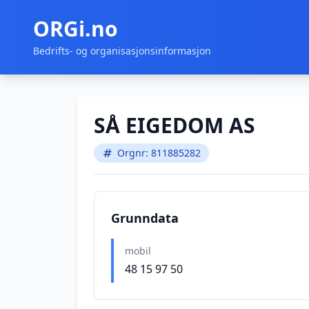
ORGi.no
Bedrifts- og organisasjonsinformasjon
SÅ EIGEDOM AS
Orgnr: 811885282
Grunndata
mobil
48 15 97 50