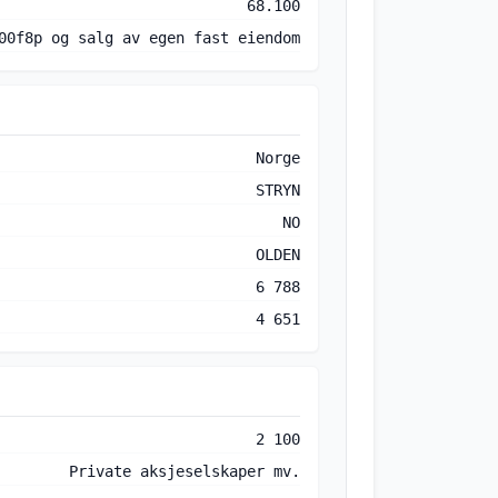
68.100
00f8p og salg av egen fast eiendom
Norge
STRYN
NO
OLDEN
6 788
4 651
2 100
Private aksjeselskaper mv.