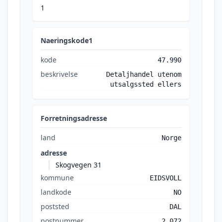
1
Naeringskode1
kode
47.990
beskrivelse
Detaljhandel utenom
utsalgssted ellers
Forretningsadresse
land
Norge
adresse
Skogvegen 31
kommune
EIDSVOLL
landkode
NO
poststed
DAL
postnummer
2 072