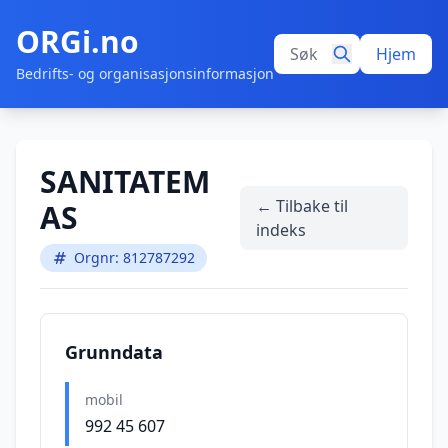
ORGi.no
Hjem
Bedrifts- og organisasjonsinformasjon
SANITATEM
← Tilbake til
AS
indeks
Orgnr: 812787292
Grunndata
mobil
992 45 607