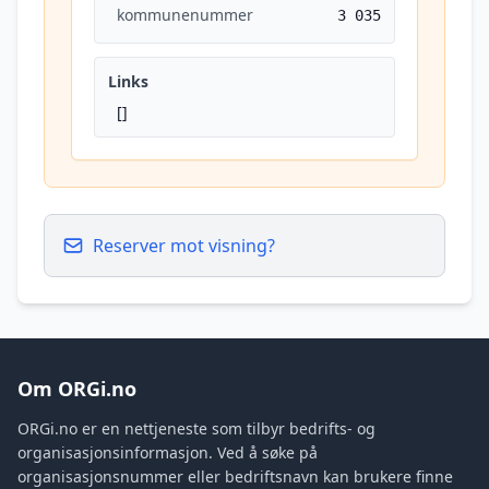
kommunenummer
3 035
Links
[]
Reserver mot visning?
Om ORGi.no
ORGi.no er en nettjeneste som tilbyr bedrifts- og
organisasjonsinformasjon. Ved å søke på
organisasjonsnummer eller bedriftsnavn kan brukere finne