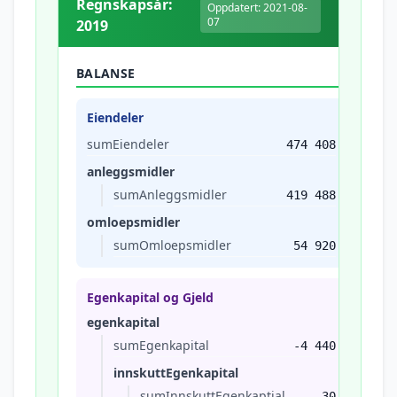
Regnskapsår:
Oppdatert: 2021-08-
07
2019
BALANSE
Eiendeler
sumEiendeler
474 408
anleggsmidler
sumAnleggsmidler
419 488
omloepsmidler
sumOmloepsmidler
54 920
Egenkapital og Gjeld
egenkapital
sumEgenkapital
-4 440
innskuttEgenkapital
sumInnskuttEgenkaptial
30