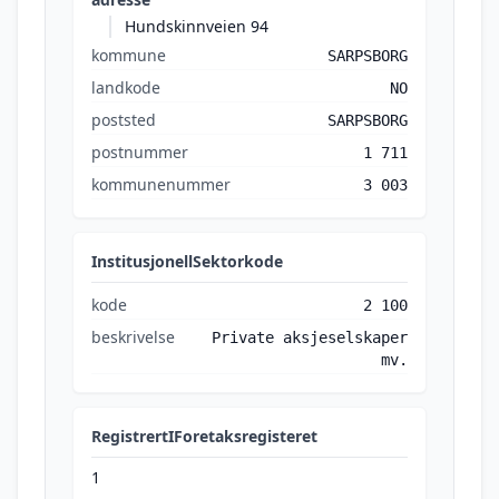
Hundskinnveien 94
kommune
SARPSBORG
landkode
NO
poststed
SARPSBORG
postnummer
1 711
kommunenummer
3 003
InstitusjonellSektorkode
kode
2 100
beskrivelse
Private aksjeselskaper
mv.
RegistrertIForetaksregisteret
1