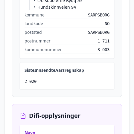
c/o Su00f8rlie Bygg AS
Hundskinnveien 94
kommune
SARPSBORG
landkode
NO
poststed
SARPSBORG
postnummer
1 711
kommunenummer
3 003
SisteInnsendteAarsregnskap
2 020
Difi-opplysninger
Navn