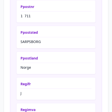
Ppostnr
1 711
Ppoststed
SARPSBORG
Ppostland
Norge
Regifr
J
Regimva