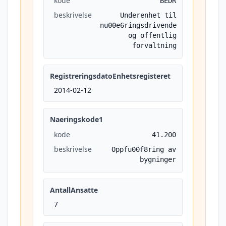
kode
BEDR
beskrivelse
Underenhet til
nu00e6ringsdrivende
og offentlig
forvaltning
RegistreringsdatoEnhetsregisteret
2014-02-12
Naeringskode1
kode
41.200
beskrivelse
Oppfu00f8ring av
bygninger
AntallAnsatte
7