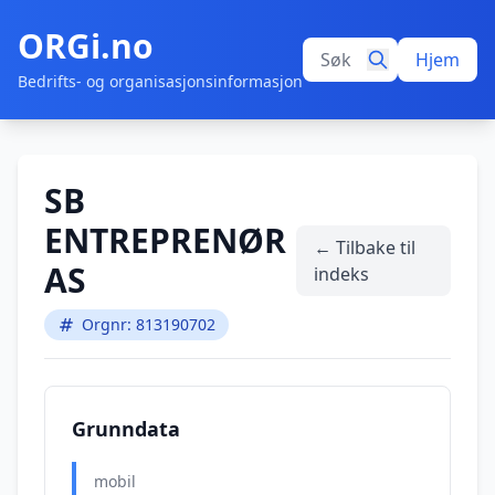
ORGi.no
Hjem
Bedrifts- og organisasjonsinformasjon
SB
ENTREPRENØR
← Tilbake til
AS
indeks
Orgnr: 813190702
Grunndata
mobil