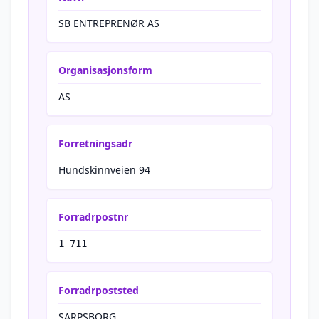
SB ENTREPRENØR AS
Organisasjonsform
AS
Forretningsadr
Hundskinnveien 94
Forradrpostnr
1 711
Forradrpoststed
SARPSBORG