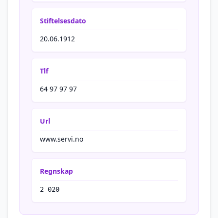
Stiftelsesdato
20.06.1912
Tlf
64 97 97 97
Url
www.servi.no
Regnskap
2 020