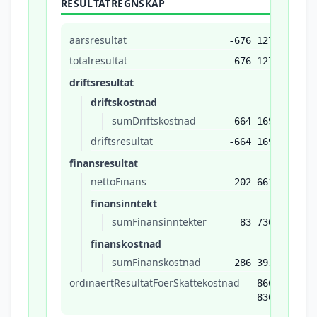
RESULTATREGNSKAP
aarsresultat
-676 127
totalresultat
-676 127
driftsresultat
driftskostnad
sumDriftskostnad
664 169
driftsresultat
-664 169
finansresultat
nettoFinans
-202 661
finansinntekt
sumFinansinntekter
83 730
finanskostnad
sumFinanskostnad
286 391
ordinaertResultatFoerSkattekostnad
-866
830