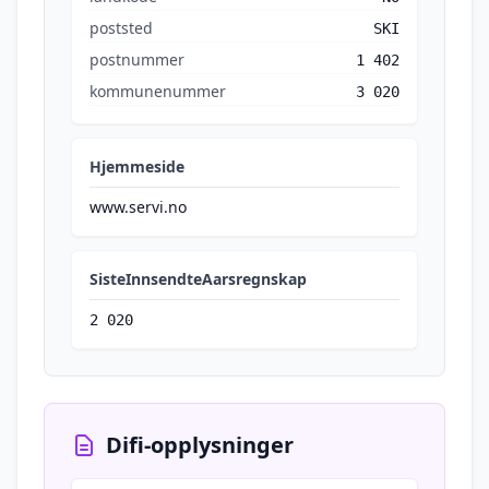
poststed
SKI
postnummer
1 402
kommunenummer
3 020
Hjemmeside
www.servi.no
SisteInnsendteAarsregnskap
2 020
Difi-opplysninger