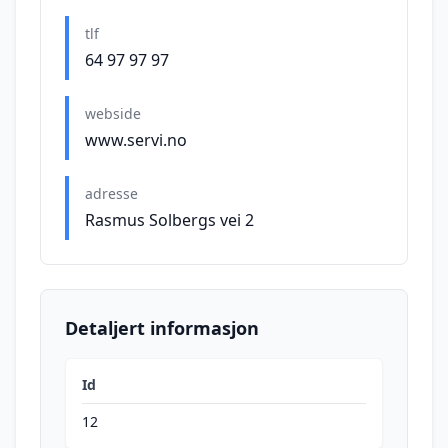
tlf
64 97 97 97
webside
www.servi.no
adresse
Rasmus Solbergs vei 2
Detaljert informasjon
Id
12