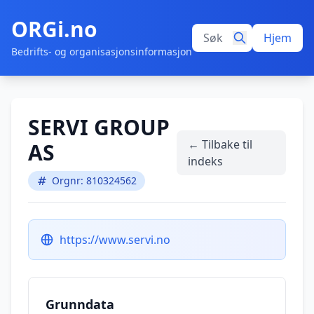
ORGi.no
Hjem
Bedrifts- og organisasjonsinformasjon
SERVI GROUP
← Tilbake til
AS
indeks
Orgnr: 810324562
https://www.servi.no
Grunndata