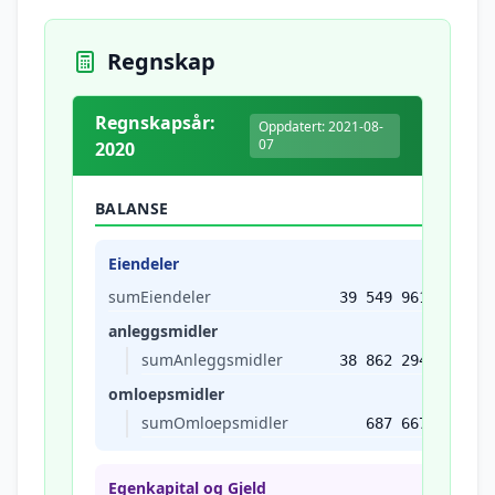
Regnskap
Regnskapsår:
Oppdatert: 2021-08-
07
2020
BALANSE
Eiendeler
sumEiendeler
39 549 961
anleggsmidler
sumAnleggsmidler
38 862 294
omloepsmidler
sumOmloepsmidler
687 667
Egenkapital og Gjeld