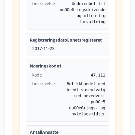
beskrivelse
Underenhet til
nu00e6ringsdrivende
og offentlig
forvaltning
RegistreringsdatoEnhetsregisteret
2017-11-23
Naeringskode1
kode
47.111
beskrivelse
Butikkhandel med
bredt vareutvalg
med hovedvekt
pu00e5
nu00e6rings- og
nytelsesmidler
AntallAnsatte