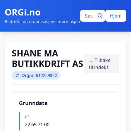
ORGi.no
Hjem
Bedrifts- og organisasjonsinformasjon
SHANE MA
← Tilbake
BUTIKKDRIFT AS
til indeks
Orgnr: 812259822
Grunndata
tlf
22 65 71 00