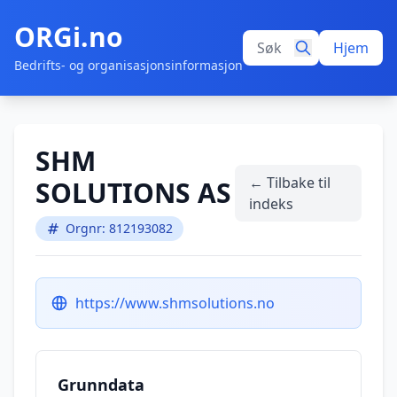
ORGi.no
Hjem
Bedrifts- og organisasjonsinformasjon
SHM
← Tilbake til
SOLUTIONS AS
indeks
Orgnr: 812193082
https://www.shmsolutions.no
Grunndata