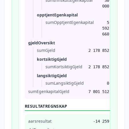
sumInnskuttEgenkaptial
30
000
opptjentEgenkapital
sumOpptjentEgenkapital
5
592
660
gjeldOversikt
sumGjeld
2 178 852
kortsiktigGjeld
sumKortsiktigGjeld
2 178 852
langsiktigGjeld
sumLangsiktigGjeld
0
sumEgenkapitalGjeld
7 801 512
RESULTATREGNSKAP
aarsresultat
-14 259