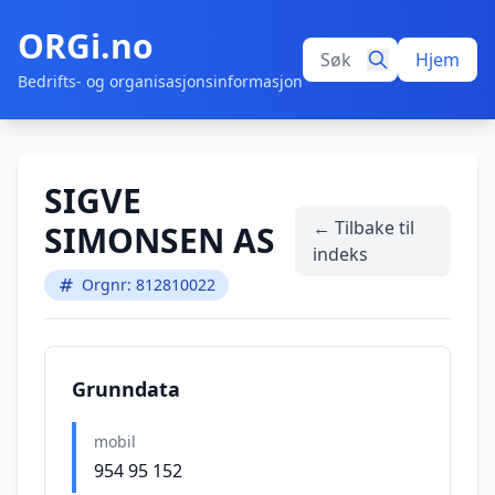
ORGi.no
Hjem
Bedrifts- og organisasjonsinformasjon
SIGVE
← Tilbake til
SIMONSEN AS
indeks
Orgnr: 812810022
Grunndata
mobil
954 95 152