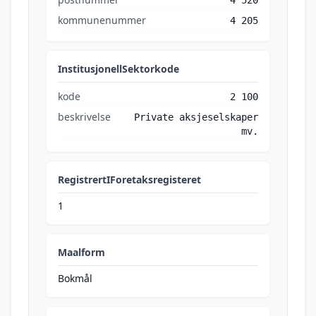
4 520
kommunenummer
4 205
InstitusjonellSektorkode
kode
2 100
beskrivelse
Private aksjeselskaper
mv.
RegistrertIForetaksregisteret
1
Maalform
Bokmål