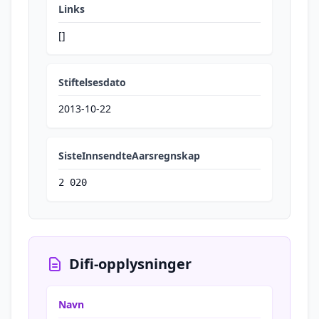
Links
[]
Stiftelsesdato
2013-10-22
SisteInnsendteAarsregnskap
2 020
Difi-opplysninger
Navn