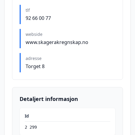
tlf
92 66 00 77
webside
www.skagerakregnskap.no
adresse
Torget 8
Detaljert informasjon
Id
2 299