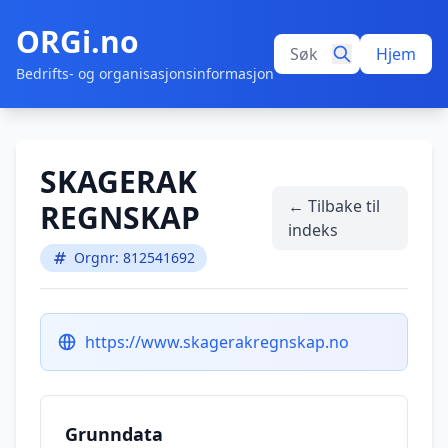
ORGi.no
Hjem
Bedrifts- og organisasjonsinformasjon
SKAGERAK
← Tilbake til
REGNSKAP
indeks
Orgnr: 812541692
https://www.skagerakregnskap.no
Grunndata