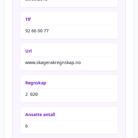
Tlf
92 66 00 77
Url
www.skagerakregnskap.no
Regnskap
2 020
Ansatte antall
6