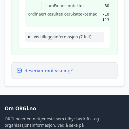
sumFinansinntekter
30
ordinaertResultatFoerSkattekostnad
-10
113
Vis tilleggsinformasjon (7 felt)
Reserver mot visning?
Om ORGi.no
ORGi.no er en nettjeneste som tilbyr bedrifts- og
organisasjonsinformasjon. Ved å søke på