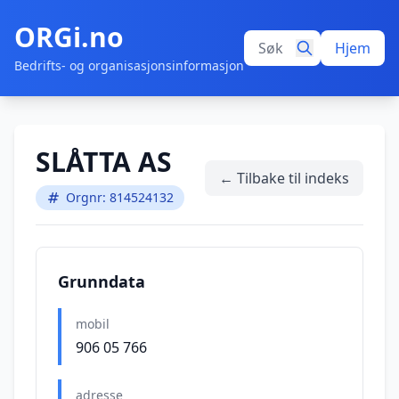
ORGi.no
Hjem
Bedrifts- og organisasjonsinformasjon
SLÅTTA AS
← Tilbake til indeks
Orgnr: 814524132
Grunndata
mobil
906 05 766
adresse