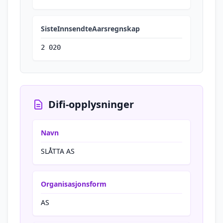
SisteInnsendteAarsregnskap
2 020
Difi-opplysninger
Navn
SLÅTTA AS
Organisasjonsform
AS