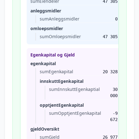
sumEiendeler
47 305
anleggsmidler
sumAnleggsmidler
0
omloepsmidler
sumOmloepsmidler
47 305
Egenkapital og Gjeld
egenkapital
sumEgenkapital
20 328
innskuttEgenkapital
sumInnskuttEgenkaptial
30
000
opptjentEgenkapital
sumOpptjentEgenkapital
-9
672
gjeldOversikt
sumGjeld
26 977