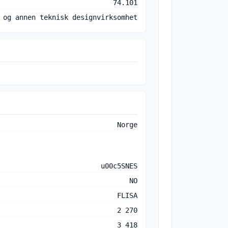
74.101
 og annen teknisk designvirksomhet
Norge
u00c5SNES
NO
FLISA
2 270
3 418