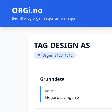
ORGi.no
Bedrifts- og organisasjonsinformasjon
TAG DESIGN AS
Orgnr: 812041312
Grunndata
adresse
Negardssvingen 2