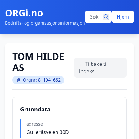
ORGi.no
Hjem
Bedrifts- og organisasjonsinformasjon
TOM HILDE
← Tilbake til
AS
indeks
Orgnr: 811941662
Grunndata
adresse
Gulleråsveien 30D