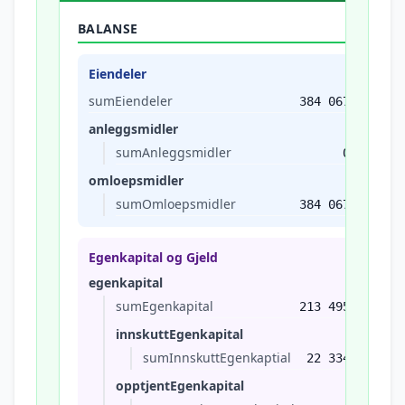
BALANSE
Eiendeler
sumEiendeler
384 067
anleggsmidler
sumAnleggsmidler
0
omloepsmidler
sumOmloepsmidler
384 067
Egenkapital og Gjeld
egenkapital
sumEgenkapital
213 495
innskuttEgenkapital
sumInnskuttEgenkaptial
22 334
opptjentEgenkapital