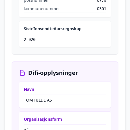
postnummer
0779
kommunenummer
0301
SisteInnsendteAarsregnskap
2 020
Difi-opplysninger
Navn
TOM HILDE AS
Organisasjonsform
AS