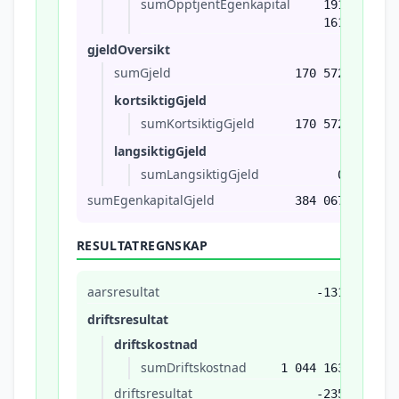
sumOpptjentEgenkapital
191
161
gjeldOversikt
sumGjeld
170 572
kortsiktigGjeld
sumKortsiktigGjeld
170 572
langsiktigGjeld
sumLangsiktigGjeld
0
sumEgenkapitalGjeld
384 067
RESULTATREGNSKAP
aarsresultat
-131
driftsresultat
driftskostnad
sumDriftskostnad
1 044 163
driftsresultat
-235