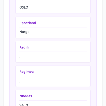
OSLO
Ppostland
Norge
Regifr
J
Regimva
J
Nkode1
93.19