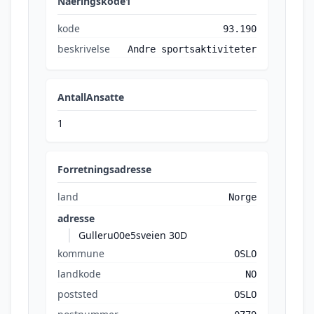
Naeringskode1
kode
93.190
beskrivelse
Andre sportsaktiviteter
AntallAnsatte
1
Forretningsadresse
land
Norge
adresse
Gulleru00e5sveien 30D
kommune
OSLO
landkode
NO
poststed
OSLO