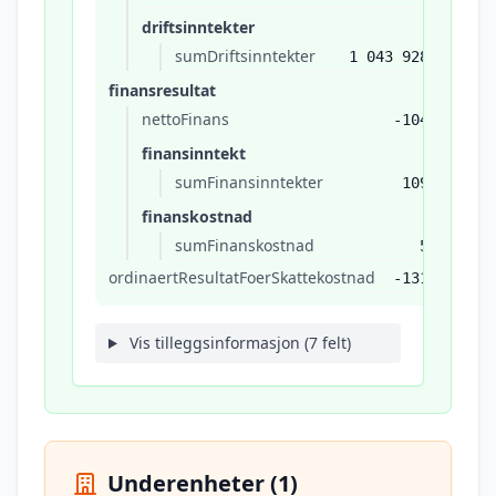
driftsinntekter
sumDriftsinntekter
1 043 928
finansresultat
nettoFinans
-104
finansinntekt
sumFinansinntekter
109
finanskostnad
sumFinanskostnad
5
ordinaertResultatFoerSkattekostnad
-131
Vis tilleggsinformasjon (7 felt)
Underenheter (1)