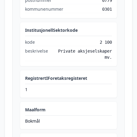
postnummer
0779
kommunenummer
0301
InstitusjonellSektorkode
kode
2 100
beskrivelse
Private aksjeselskaper
mv.
RegistrertIForetaksregisteret
1
Maalform
Bokmål