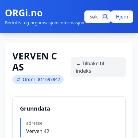
ORGi.no
Hjem
Bedrifts- og organisasjonsinformasjon
VERVEN C
← Tilbake til
AS
indeks
Orgnr: 811697842
Grunndata
adresse
Verven 42