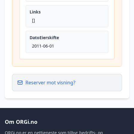
Links
[]
DatoEierskifte
2011-06-01
Reserver mot visning?
Om ORGi.no
ORGi.no er en nettjeneste som tilbyr bedrifts- og