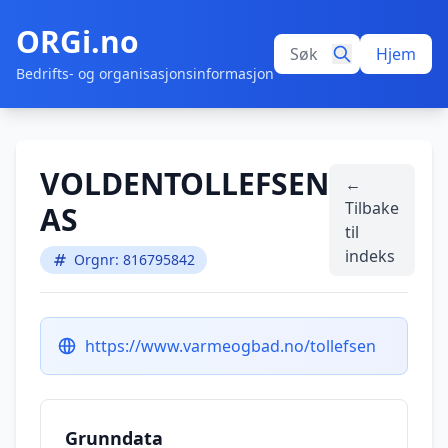
ORGi.no
Hjem
Bedrifts- og organisasjonsinformasjon
VOLDENTOLLEFSEN
←
Tilbake
AS
til
indeks
Orgnr: 816795842
https://www.varmeogbad.no/tollefsen
Grunndata