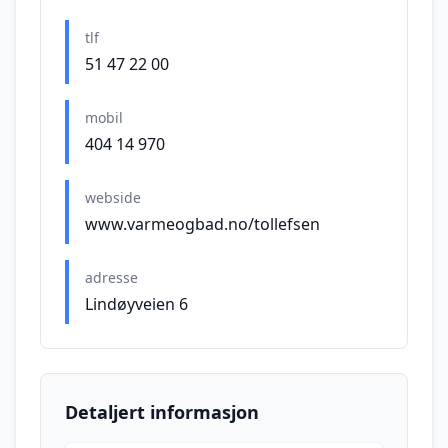
tlf
51 47 22 00
mobil
404 14 970
webside
www.varmeogbad.no/tollefsen
adresse
Lindøyveien 6
Detaljert informasjon