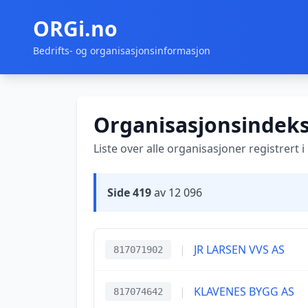
ORGi.no
Bedrifts- og organisasjonsinformasjon
Organisasjonsindek
Liste over alle organisasjoner registrert 
Side 419
av 12 096
|
JR LARSEN VVS AS
817071902
|
KLAVENES BYGG AS
817074642