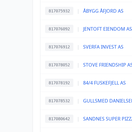
|
ÅBYGG ÅFJORD AS
817075932
|
JENTOFT EIENDOM AS
817076092
|
SVERFA INVEST AS
817076912
|
STOVE FRIENDSHIP A
817078052
|
84/4 FUSKEFJELL AS
817078192
|
GULLSMED DANIELSEN
817078532
|
SANDNES SUPER PIZZ
817080642