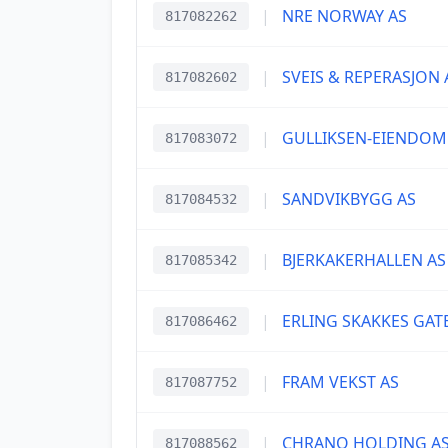
|
NRE NORWAY AS
817082262
|
SVEIS & REPERASJON 
817082602
|
GULLIKSEN-EIENDOM
817083072
|
SANDVIKBYGG AS
817084532
|
BJERKAKERHALLEN AS
817085342
|
ERLING SKAKKES GATE
817086462
|
FRAM VEKST AS
817087752
|
CHRANO HOLDING A
817088562