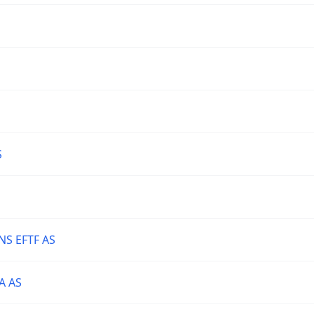
S
S EFTF AS
A AS