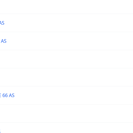
AS
 AS
 66 AS
S