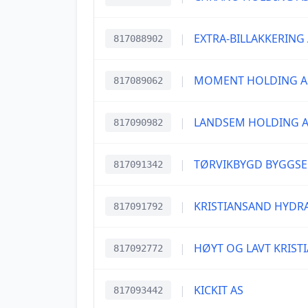
|
EXTRA-BILLAKKERING
817088902
|
MOMENT HOLDING A
817089062
|
LANDSEM HOLDING 
817090982
|
TØRVIKBYGD BYGGSE
817091342
|
KRISTIANSAND HYDRA
817091792
|
HØYT OG LAVT KRIST
817092772
|
KICKIT AS
817093442