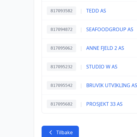
|
TEDD AS
817093582
|
SEAFOODGROUP AS
817094872
|
ANNE FJELD 2 AS
817095062
|
STUDIO W AS
817095232
|
BRUVIK UTVIKLING A
817095542
|
PROSJEKT 33 AS
817095682
Tilbake