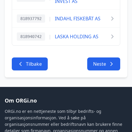
INVEST AS
|
INDAHL FISKEBÅT AS
818937792
|
LASKA HOLDING AS
818940742
Tilbake
Neste
Om ORGi.no
ORGi.no er en nettjeneste som tilbyr bedrifts- og
organisasjonsinformasjon. Ved å søke på
organisasjonsnummer eller bedriftsnavn kan brukere finne
detaljer som firmanavn, organisasjonsnummer og annen