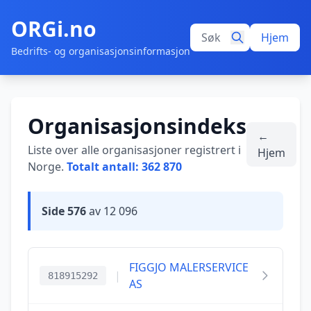
ORGi.no
Hjem
Bedrifts- og organisasjonsinformasjon
Organisasjonsindeks
←
Liste over alle organisasjoner registrert i
Hjem
Norge.
Totalt antall: 362 870
Side 576
av 12 096
FIGGJO MALERSERVICE
|
818915292
AS