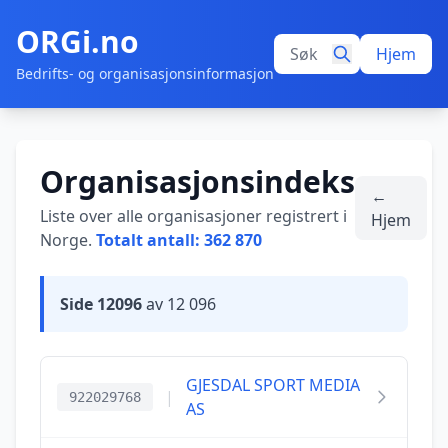
ORGi.no
Hjem
Bedrifts- og organisasjonsinformasjon
Organisasjonsindeks
←
Liste over alle organisasjoner registrert i
Hjem
Norge.
Totalt antall: 362 870
Side 12096
av 12 096
GJESDAL SPORT MEDIA
|
922029768
AS