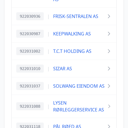
|
FRISK-SENTRALEN AS
922030936
|
KEEPWALKING AS
922030987
|
T.C.T HOLDING AS
922031002
|
SIZAR AS
922031010
|
SOLWANG EIENDOM AS
922031037
LYSEN
|
922031088
RØRLEGGERSERVICE AS
|
PÅL RØED AS
922031118