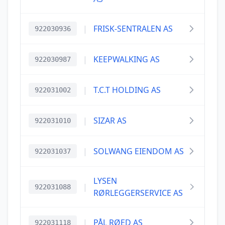
|
FRISK-SENTRALEN AS
922030936
|
KEEPWALKING AS
922030987
|
T.C.T HOLDING AS
922031002
|
SIZAR AS
922031010
|
SOLWANG EIENDOM AS
922031037
LYSEN
|
922031088
RØRLEGGERSERVICE AS
|
PÅL RØED AS
922031118