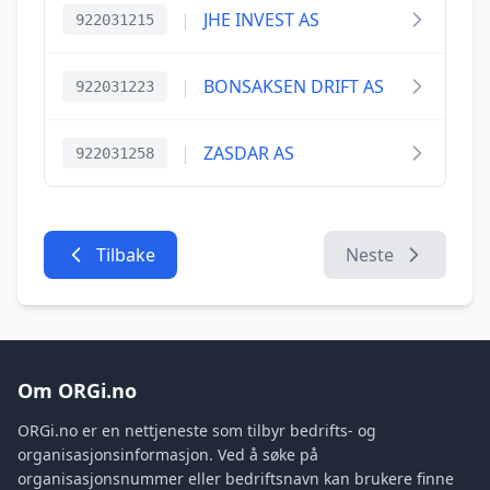
|
JHE INVEST AS
922031215
|
BONSAKSEN DRIFT AS
922031223
|
ZASDAR AS
922031258
Tilbake
Neste
Om ORGi.no
ORGi.no er en nettjeneste som tilbyr bedrifts- og
organisasjonsinformasjon. Ved å søke på
organisasjonsnummer eller bedriftsnavn kan brukere finne