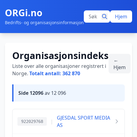
ORGi.no
Hjem
Bedrifts- og organisasjonsinformasjon
Organisasjonsindeks
←
Liste over alle organisasjoner registrert i
Hjem
Norge.
Totalt antall: 362 870
Side 12096
av 12 096
GJESDAL SPORT MEDIA
|
922029768
AS