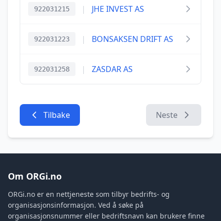
|
JHE INVEST AS
922031215
|
BONSAKSEN DRIFT AS
922031223
|
ZASDAR AS
922031258
Tilbake
Neste
Om ORGi.no
ORGi.no er en nettjeneste som tilbyr bedrifts- og
organisasjonsinformasjon. Ved å søke på
organisasjonsnummer eller bedriftsnavn kan brukere finne