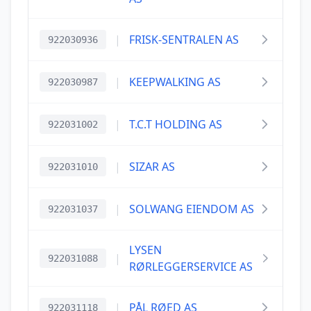
|
FRISK-SENTRALEN AS
922030936
|
KEEPWALKING AS
922030987
|
T.C.T HOLDING AS
922031002
|
SIZAR AS
922031010
|
SOLWANG EIENDOM AS
922031037
LYSEN
|
922031088
RØRLEGGERSERVICE AS
|
PÅL RØED AS
922031118