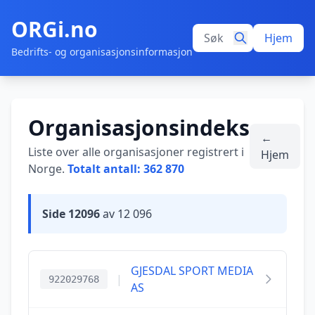
ORGi.no
Hjem
Bedrifts- og organisasjonsinformasjon
Organisasjonsindeks
←
Liste over alle organisasjoner registrert i
Hjem
Norge.
Totalt antall: 362 870
Side 12096
av 12 096
GJESDAL SPORT MEDIA
|
922029768
AS