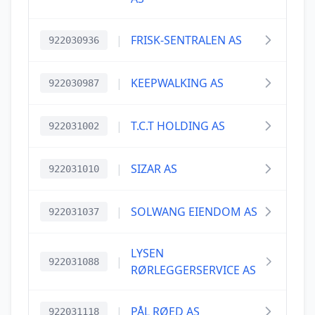
|
FRISK-SENTRALEN AS
922030936
|
KEEPWALKING AS
922030987
|
T.C.T HOLDING AS
922031002
|
SIZAR AS
922031010
|
SOLWANG EIENDOM AS
922031037
LYSEN
|
922031088
RØRLEGGERSERVICE AS
|
PÅL RØED AS
922031118