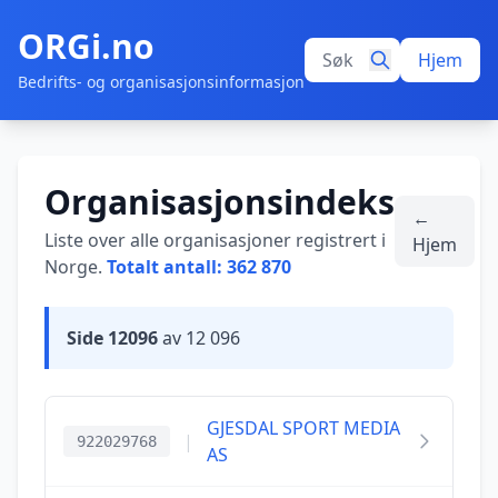
ORGi.no
Hjem
Bedrifts- og organisasjonsinformasjon
Organisasjonsindeks
←
Liste over alle organisasjoner registrert i
Hjem
Norge.
Totalt antall: 362 870
Side 12096
av 12 096
GJESDAL SPORT MEDIA
|
922029768
AS