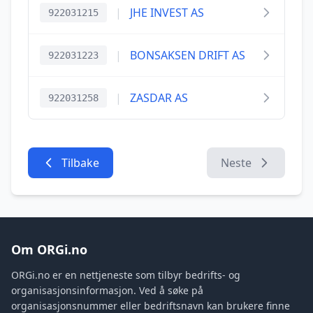
|
JHE INVEST AS
922031215
|
BONSAKSEN DRIFT AS
922031223
|
ZASDAR AS
922031258
Tilbake
Neste
Om ORGi.no
ORGi.no er en nettjeneste som tilbyr bedrifts- og
organisasjonsinformasjon. Ved å søke på
organisasjonsnummer eller bedriftsnavn kan brukere finne