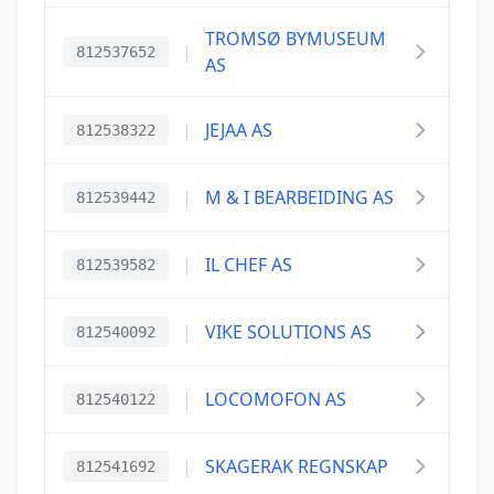
TROMSØ BYMUSEUM
|
812537652
AS
|
JEJAA AS
812538322
|
M & I BEARBEIDING AS
812539442
|
IL CHEF AS
812539582
|
VIKE SOLUTIONS AS
812540092
|
LOCOMOFON AS
812540122
|
SKAGERAK REGNSKAP
812541692