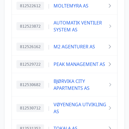
|
MOLTEMYRA AS
812522612
AUTOMATIK VENTILER
|
812523872
SYSTEM AS
|
M2 AGENTURER AS
812526162
|
PEAK MANAGEMENT AS
812529722
BJØRVIKA CITY
|
812530682
APARTMENTS AS
VØYENENGA UTVIKLING
|
812530712
AS
|
TOKALA AS
812531352