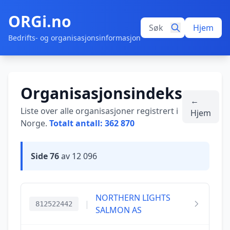
ORGi.no
Hjem
Bedrifts- og organisasjonsinformasjon
Organisasjonsindeks
←
Liste over alle organisasjoner registrert i
Hjem
Norge.
Totalt antall: 362 870
Side 76
av 12 096
NORTHERN LIGHTS
|
812522442
SALMON AS