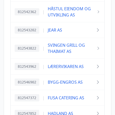
HÅSTUL EIENDOM OG
|
812542362
UTVIKLING AS
|
JEAR AS
812543202
SVINGEN GRILL OG
|
812543822
THAIMAT AS
|
LÆRERVIKAREN AS
812543962
|
BYGG-ENGROS AS
812546902
|
FUSA CATERING AS
812547372
|
HADLAND AS
812547852