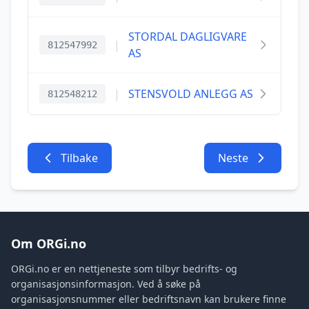
STORDAL DAGLIGVARE
|
812547992
AS
|
STENSVOLD ANLEGG AS
812548212
Tilbake
Neste
Om ORGi.no
ORGi.no er en nettjeneste som tilbyr bedrifts- og
organisasjonsinformasjon. Ved å søke på
organisasjonsnummer eller bedriftsnavn kan brukere finne